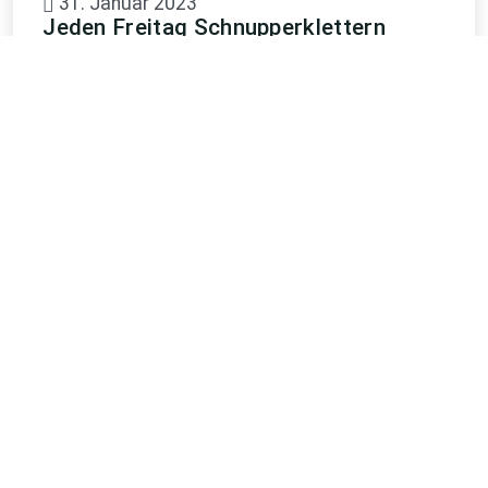
31. Januar 2023
Jeden Freitag Schnupperklettern
Freie Plätze, an allen Freitagen im Monat von
18.30 Uhr bis 20.30 Uhr. Buchbar über unsere
Webseite.